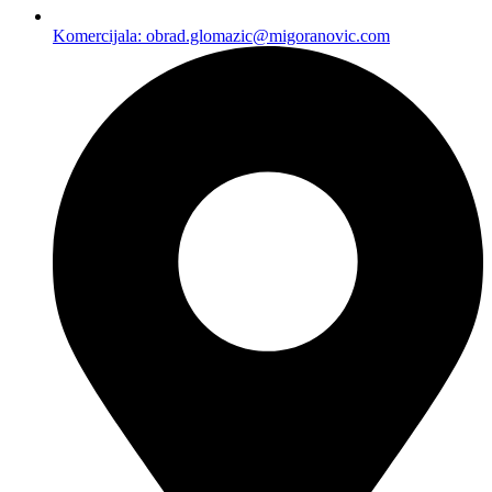
Komercijala: obrad.glomazic@migoranovic.com