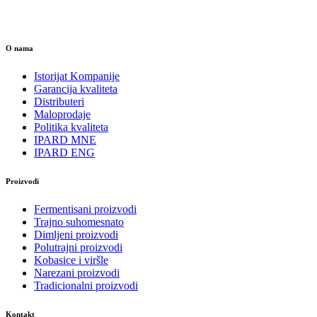
O nama
Istorijat Kompanije
Garancija kvaliteta
Distributeri
Maloprodaje
Politika kvaliteta
IPARD MNE
IPARD ENG
Proizvodi
Fermentisani proizvodi
Trajno suhomesnato
Dimljeni proizvodi
Polutrajni proizvodi
Kobasice i viršle
Narezani proizvodi
Tradicionalni proizvodi
Kontakt