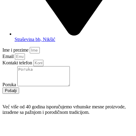
Straševina bb, Nikšić
Ime i prezime
Email
Kontakt telefon
Poruka
Pošalji
Već više od 40 godina isporučujemo vrhunske mesne proizvode,
izrađene sa pažnjom i porodičnom tradicijom.