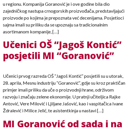
u regionu. Kompanija Goranović je i ove godine bila dio
zajedničkog nastupa crnogorskih proizvođača, predstavljajući
proizvode po kojima je prepoznata već decenijama. Posjetioci
sajma imali su priliku da se upoznaju sa tradicionalnim
asortimanom kompanije, […]
Učenici OŠ “Jagoš Kontić”
posjetili MI “Goranović”
Učenici prvog razreda OŠ “Jagoš Kontić” posjetili su u utorak,
28. aprila, Mesnu industriju “Goranović”, gdje su kroz praktičan
primjer imali priliku da uče o proizvodnji hrane, održivom
razvoju i značaju zelene ekonomije. U pratnji učiteljica Rajke
Antović, Vere Milović i Ljiljane Jašović, kao i vaspitačica Ivane
Ždralević i Milice Jelić, te asistentkinja u nastavi […]
MI Goranović od sada i na