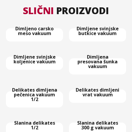
SLIČNI
PROIZVODI
Dimljeno carsko
Dimljene svinjske
meso vakuum
butkice vakuum
Dimljene svinjske
Dimljena
koljenice vakuum
presovana šunka
vakuum
Delikates dimljena
Delikates dimljeni
pečenica vakuum
vrat vakuum
1/2
Slanina delikates
Slanina delikates
1/2
300 g vakuum