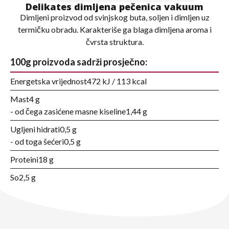
Delikates dimljena pečenica vakuum
Dimljeni proizvod od svinjskog buta, soljen i dimljen uz
termičku obradu. Karakteriše ga blaga dimljena aroma i
čvrsta struktura.
100g proizvoda sadrži prosječno:
Energetska vrijednost
472 kJ / 113 kcal
Mast
4 g
- od čega zasićene masne kiseline
1,44 g
Ugljeni hidrati
0,5 g
- od toga šećeri
0,5 g
Proteini
18 g
So
2,5 g