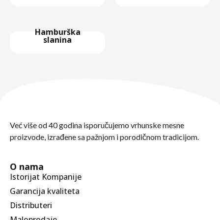
Hamburška
slanina
Već više od 40 godina isporučujemo vrhunske mesne
proizvode, izrađene sa pažnjom i porodičnom tradicijom.
O nama
Istorijat Kompanije
Garancija kvaliteta
Distributeri
Maloprodaje