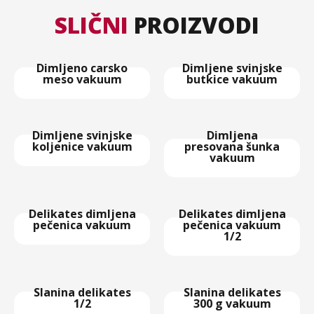
SLIČNI
PROIZVODI
Dimljeno carsko
Dimljene svinjske
meso vakuum
butkice vakuum
Dimljene svinjske
Dimljena
koljenice vakuum
presovana šunka
vakuum
Delikates dimljena
Delikates dimljena
pečenica vakuum
pečenica vakuum
1/2
Slanina delikates
Slanina delikates
1/2
300 g vakuum