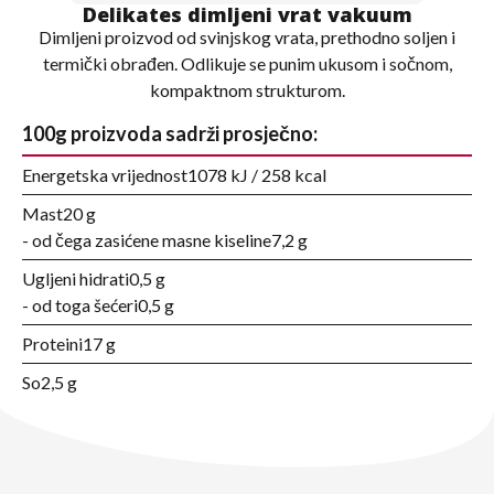
Delikates dimljeni vrat vakuum
Dimljeni proizvod od svinjskog vrata, prethodno soljen i
termički obrađen. Odlikuje se punim ukusom i sočnom,
kompaktnom strukturom.
100g proizvoda sadrži prosječno:
Energetska vrijednost
1078 kJ / 258 kcal
Mast
20 g
- od čega zasićene masne kiseline
7,2 g
Ugljeni hidrati
0,5 g
- od toga šećeri
0,5 g
Proteini
17 g
So
2,5 g